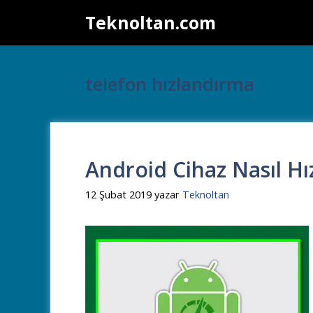
İçeriğe
Teknoltan.com
atla
telefon hızlandırma
Android Cihaz Nasıl Hız
12 Şubat 2019
yazar
Teknoltan