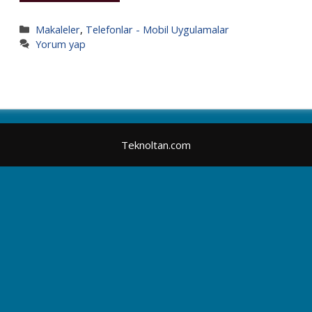
Kategoriler
Makaleler
,
Telefonlar - Mobil Uygulamalar
Yorum yap
Teknoltan.com