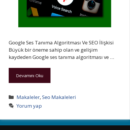
Google Ses Tanıma Algoritması Ve SEO İlişkisi
Büyük bir öneme sahip olan ve gelişim
kaydeden Google ses tanıma algoritması ve …
Devamını Oku
Kategoriler
Makaleler
,
Seo Makaleleri
Yorum yap