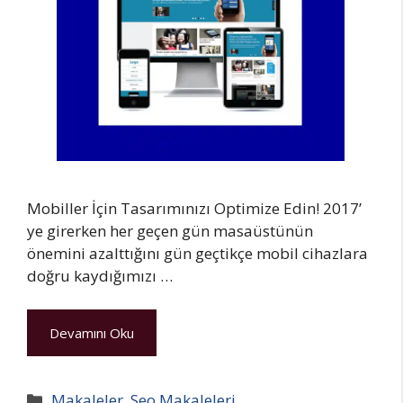
Mobiller İçin Tasarımınızı Optimize Edin! 2017’
ye girerken her geçen gün masaüstünün
önemini azalttığını gün geçtikçe mobil cihazlara
doğru kaydığımızı …
Devamını Oku
Kategoriler
Makaleler
,
Seo Makaleleri