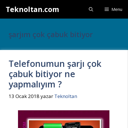
İçeriğe
Teknoltan.com
Menu
atla
şarjım çok çabuk bitiyor
Telefonumun şarjı çok
çabuk bitiyor ne
yapmalıyım ?
13 Ocak 2018
yazar
Teknoltan