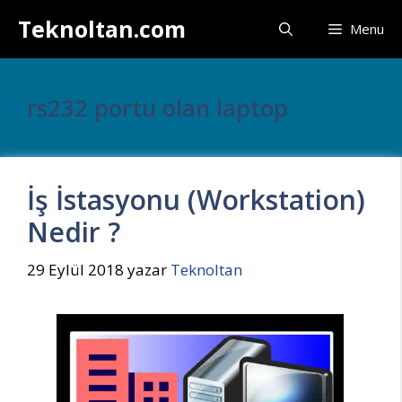
İçeriğe
Teknoltan.com
Menu
atla
rs232 portu olan laptop
İş İstasyonu (Workstation)
Nedir ?
29 Eylül 2018
yazar
Teknoltan