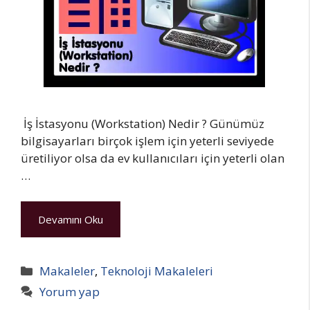
İş İstasyonu (Workstation) Nedir ? Günümüz
bilgisayarları birçok işlem için yeterli seviyede
üretiliyor olsa da ev kullanıcıları için yeterli olan
…
Devamını Oku
Kategoriler
Makaleler
,
Teknoloji Makaleleri
Yorum yap