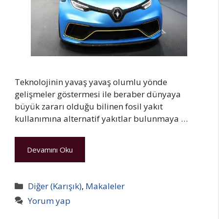
Teknolojinin yavaş yavaş olumlu yönde
gelişmeler göstermesi ile beraber dünyaya
büyük zararı olduğu bilinen fosil yakıt
kullanımına alternatif yakıtlar bulunmaya …
Devamını Oku
Kategoriler
Diğer (Karışık)
,
Makaleler
Yorum yap