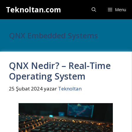
İçeriğe
Teknoltan.com
Menu
atla
QNX Embedded Systems
QNX Nedir? – Real-Time
Operating System
25 Şubat 2024
yazar
Teknoltan