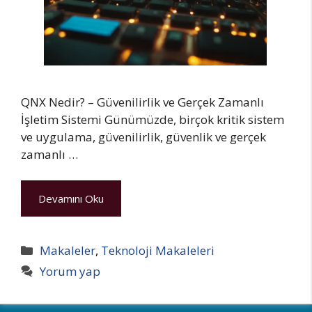
QNX Nedir? – Güvenilirlik ve Gerçek Zamanlı
İşletim Sistemi Günümüzde, birçok kritik sistem
ve uygulama, güvenilirlik, güvenlik ve gerçek
zamanlı …
Devamını Oku
Kategoriler
Makaleler
,
Teknoloji Makaleleri
Yorum yap