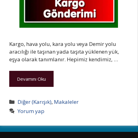
Kargo, hava yolu, kara yolu veya Demir yolu
aracılığı ile taşınan yada taşıta yüklenen yük,
eşya olarak tanımlanır. Hepimiz kendimiz, …
Devamını Oku
Kategoriler
Diğer (Karışık)
,
Makaleler
Yorum yap