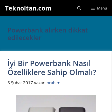
İçeriğe
Teknoltan.com
Menu
atla
Powerbank alırken dikkat
edilecekler
İyi Bir Powerbank Nasıl
Özelliklere Sahip Olmalı?
5 Şubat 2017
yazar
ibrahim