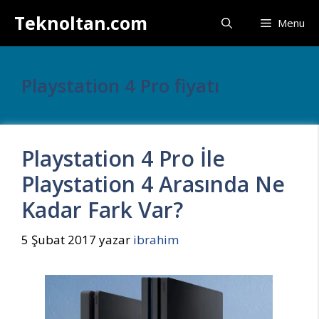
İçeriğe
Teknoltan.com
Menu
atla
Playstation 4 Pro fiyatı
Playstation 4 Pro İle
Playstation 4 Arasında Ne
Kadar Fark Var?
5 Şubat 2017
yazar
ibrahim