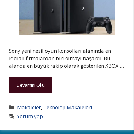
Sony yeni nesil oyun konsolları alanında en
iddialı firmalardan biri olmayı başardı. Bu
alanda en büyük rakip olarak gösterilen XBOX …
Devamını Oku
Kategoriler
Makaleler
,
Teknoloji Makaleleri
Yorum yap