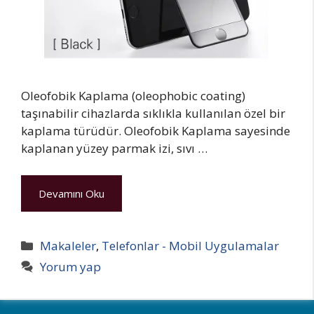
Oleofobik Kaplama (oleophobic coating)
taşınabilir cihazlarda sıklıkla kullanılan özel bir
kaplama türüdür. Oleofobik Kaplama sayesinde
kaplanan yüzey parmak izi, sıvı …
Devamını Oku
Kategoriler
Makaleler
,
Telefonlar - Mobil Uygulamalar
Yorum yap