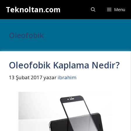
İçeriğe
Teknoltan.com
Menu
atla
Oleofobik
Oleofobik Kaplama Nedir?
13 Şubat 2017
yazar
ibrahim