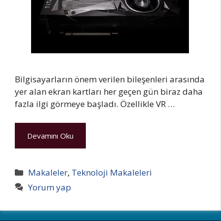
Bilgisayarların önem verilen bileşenleri arasında
yer alan ekran kartları her geçen gün biraz daha
fazla ilgi görmeye başladı. Özellikle VR …
Devamını Oku
Kategoriler
Makaleler
,
Teknoloji Makaleleri
Yorum yap