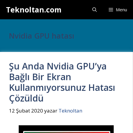
İçeriğe
Teknoltan.com
Menu
atla
Nvidia GPU hatası
Şu Anda Nvidia GPU’ya
Bağlı Bir Ekran
Kullanmıyorsunuz Hatası
Çözüldü
12 Şubat 2020
yazar
Teknoltan