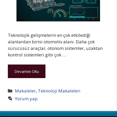
Teknolojik gelişmelerin en çok etkilediği
alanlardan birisi otomotiv alanı. Daha çok
sürücüsüz araçlar, otonom sistemler, uzaktan
kontrol sistemleri gibi çok …
Devamını Oku
Kategoriler
Makaleler
,
Teknoloji Makaleleri
Yorum yap