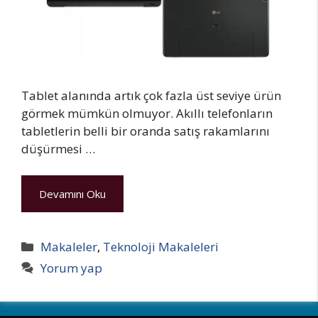
Tablet alanında artık çok fazla üst seviye ürün
görmek mümkün olmuyor. Akıllı telefonların
tabletlerin belli bir oranda satış rakamlarını
düşürmesi …
Devamını Oku
Kategoriler
Makaleler
,
Teknoloji Makaleleri
Yorum yap