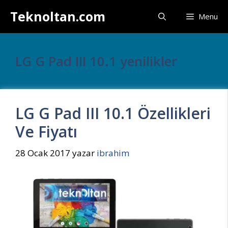
İçeriğe
Teknoltan.com
Menu
atla
LG G Pad III 10.1 yenilikler
LG G Pad III 10.1 Özellikleri
Ve Fiyatı
28 Ocak 2017
yazar
ibrahim