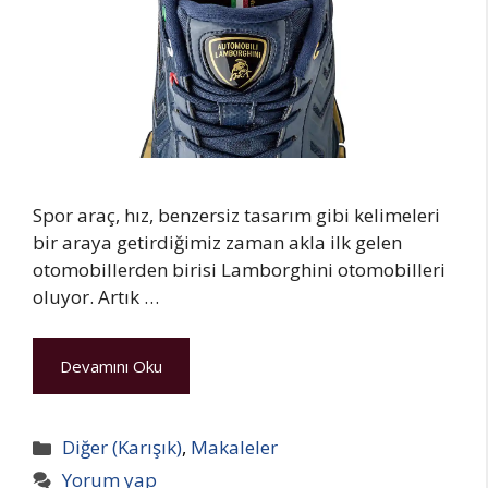
Spor araç, hız, benzersiz tasarım gibi kelimeleri
bir araya getirdiğimiz zaman akla ilk gelen
otomobillerden birisi Lamborghini otomobilleri
oluyor. Artık …
Devamını Oku
Kategoriler
Diğer (Karışık)
,
Makaleler
Yorum yap