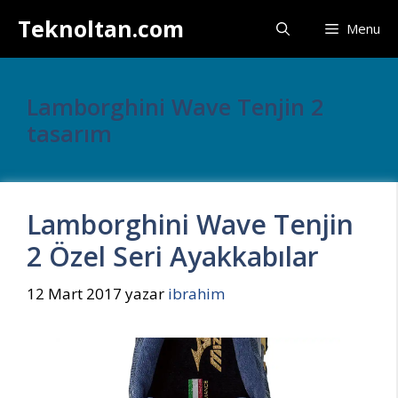
İçeriğe
Teknoltan.com
Menu
atla
Lamborghini Wave Tenjin 2
tasarım
Lamborghini Wave Tenjin
2 Özel Seri Ayakkabılar
12 Mart 2017
yazar
ibrahim