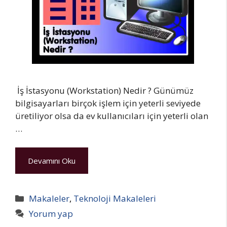
İş İstasyonu (Workstation) Nedir ? Günümüz
bilgisayarları birçok işlem için yeterli seviyede
üretiliyor olsa da ev kullanıcıları için yeterli olan
…
Devamını Oku
Kategoriler
Makaleler
,
Teknoloji Makaleleri
Yorum yap