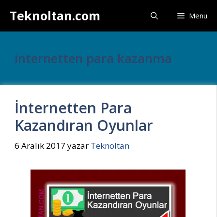
İçeriğe
Teknoltan.com
Menu
atla
internetten para kazanma
İnternetten Para
Kazandıran Oyunlar
6 Aralık 2017
yazar
Teknoltan