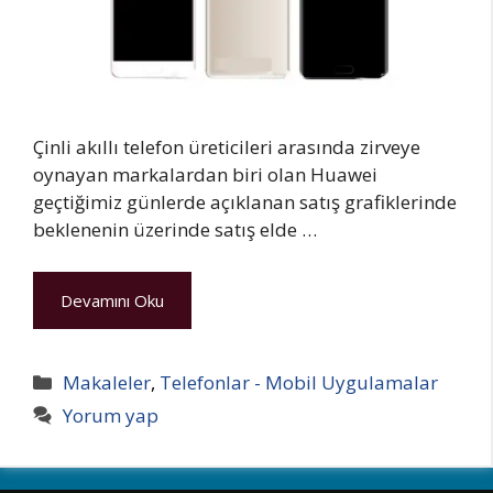
Çinli akıllı telefon üreticileri arasında zirveye
oynayan markalardan biri olan Huawei
geçtiğimiz günlerde açıklanan satış grafiklerinde
beklenenin üzerinde satış elde …
Devamını Oku
Kategoriler
Makaleler
,
Telefonlar - Mobil Uygulamalar
Yorum yap