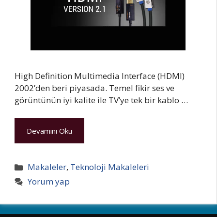
High Definition Multimedia Interface (HDMI)
2002’den beri piyasada. Temel fikir ses ve
görüntünün iyi kalite ile TV’ye tek bir kablo …
Devamını Oku
Kategoriler
Makaleler
,
Teknoloji Makaleleri
Yorum yap