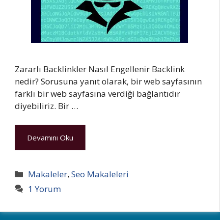
Zararlı Backlinkler Nasıl Engellenir Backlink
nedir? Sorusuna yanıt olarak, bir web sayfasının
farklı bir web sayfasına verdiği bağlantıdır
diyebiliriz. Bir …
Devamını Oku
Kategoriler
Makaleler
,
Seo Makaleleri
1 Yorum