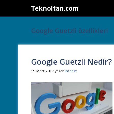
İçeriğe
Teknoltan.com
atla
Google Guetzli özellikleri
Google Guetzli Nedir? 
19 Mart 2017
yazar
ibrahim