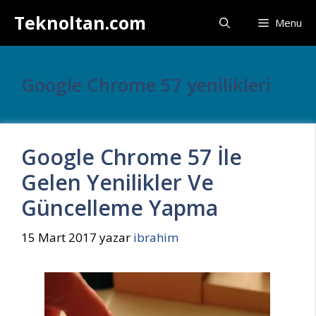
İçeriğe
Teknoltan.com
Menu
atla
Google Chrome 57 yenilikleri
Google Chrome 57 İle
Gelen Yenilikler Ve
Güncelleme Yapma
15 Mart 2017
yazar
ibrahim