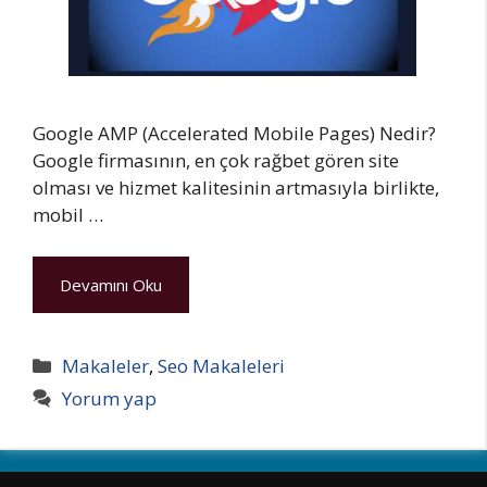
Google AMP (Accelerated Mobile Pages) Nedir?
Google firmasının, en çok rağbet gören site
olması ve hizmet kalitesinin artmasıyla birlikte,
mobil …
Devamını Oku
Kategoriler
Makaleler
,
Seo Makaleleri
Yorum yap