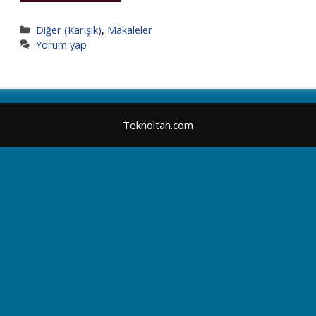
Kategoriler
Diğer (Karışık)
,
Makaleler
Yorum yap
Teknoltan.com