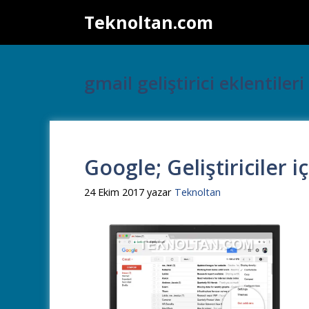
İçeriğe
Teknoltan.com
atla
gmail geliştirici eklentileri
Google; Geliştiriciler 
24 Ekim 2017
yazar
Teknoltan