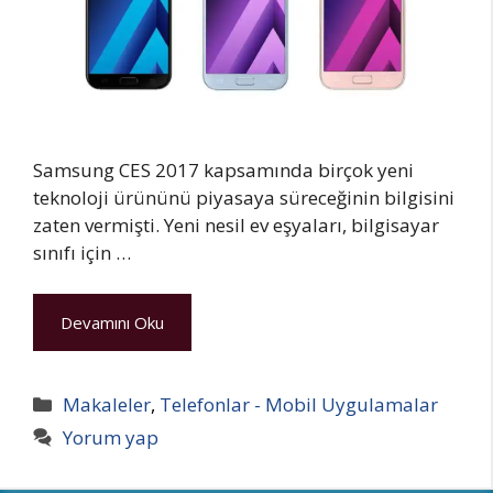
Samsung CES 2017 kapsamında birçok yeni
teknoloji ürününü piyasaya süreceğinin bilgisini
zaten vermişti. Yeni nesil ev eşyaları, bilgisayar
sınıfı için …
Devamını Oku
Kategoriler
Makaleler
,
Telefonlar - Mobil Uygulamalar
Yorum yap