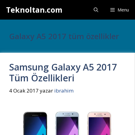
İçeriğe
Teknoltan.com
Menu
atla
Galaxy A5 2017 tüm özellikler
Samsung Galaxy A5 2017
Tüm Özellikleri
4 Ocak 2017
yazar
ibrahim