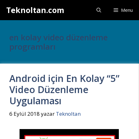
İçeriğe
Teknoltan.com
Menu
atla
en kolay video düzenleme
programları
Android için En Kolay “5”
Video Düzenleme
Uygulaması
6 Eylül 2018
yazar
Teknoltan