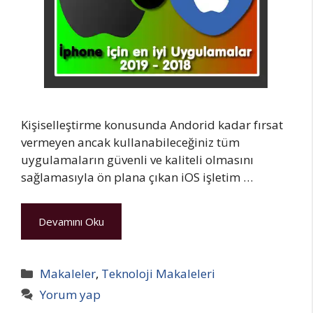
Kişiselleştirme konusunda Andorid kadar fırsat
vermeyen ancak kullanabileceğiniz tüm
uygulamaların güvenli ve kaliteli olmasını
sağlamasıyla ön plana çıkan iOS işletim …
Devamını Oku
Kategoriler
Makaleler
,
Teknoloji Makaleleri
Yorum yap