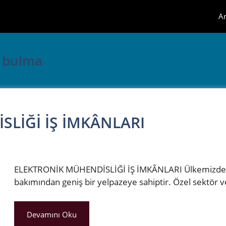
A
ş bulma
LİĞİ İŞ İMKÂNLARI
ELEKTRONİK MÜHENDİSLİĞİ İŞ İMKÂNLARI Ülkemizde Ele
bakımından geniş bir yelpazeye sahiptir. Özel sektör
Devamını Oku