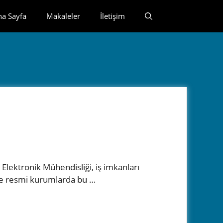
na Sayfa
Makaleler
İletişim
ktronik Mühendisliği, iş imkanları
 ve resmi kurumlarda bu …