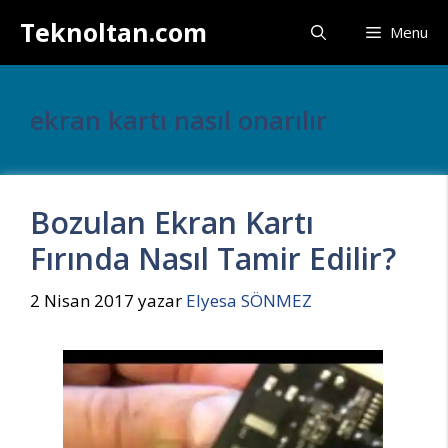
İçeriğe
Teknoltan.com
Menu
atla
ekran kartı nasıl onarılır
Bozulan Ekran Kartı
Fırında Nasıl Tamir Edilir?
2 Nisan 2017
yazar
Elyesa SÖNMEZ