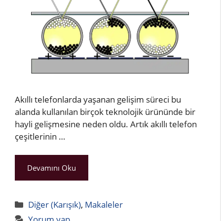
Akıllı telefonlarda yaşanan gelişim süreci bu
alanda kullanılan birçok teknolojik ürününde bir
hayli gelişmesine neden oldu. Artık akıllı telefon
çeşitlerinin …
Devamını Oku
Kategoriler
Diğer (Karışık)
,
Makaleler
Yorum yap