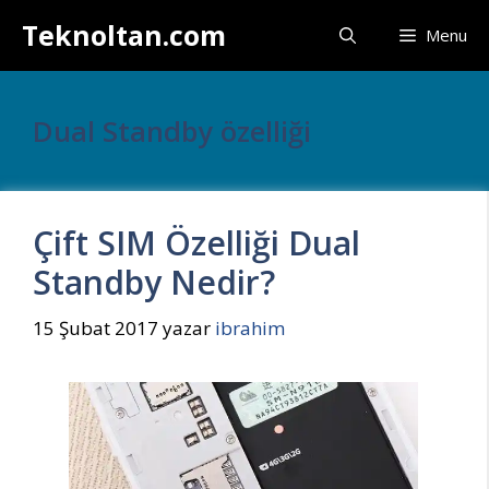
İçeriğe
Teknoltan.com
Menu
atla
Dual Standby özelliği
Çift SIM Özelliği Dual
Standby Nedir?
15 Şubat 2017
yazar
ibrahim