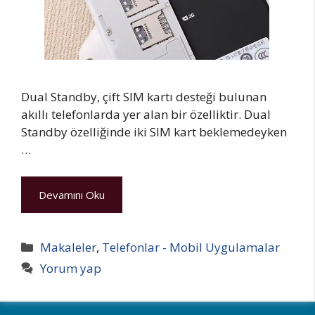
Dual Standby, çift SIM kartı desteği bulunan
akıllı telefonlarda yer alan bir özelliktir. Dual
Standby özelliğinde iki SIM kart beklemedeyken
…
Devamını Oku
Kategoriler
Makaleler
,
Telefonlar - Mobil Uygulamalar
Yorum yap