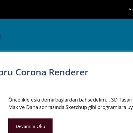
A
ı
toru Corona Renderer
Öncelikle eski demirbaşlardan bahsedelim… 3D Tasarımcı
Max ve Daha sonrasında Sketchup gibi programlara u
Devamını Oku