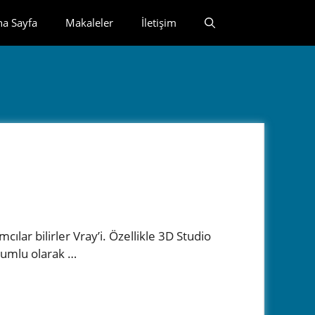
na Sayfa
Makaleler
İletişim
lar bilirler Vray’i. Özellikle 3D Studio
yumlu olarak …