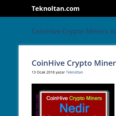
İçeriğe
Teknoltan.com
atla
CoinHive Crypto Miners nas
CoinHive Crypto Miners 
13 Ocak 2018
yazar
Teknoltan