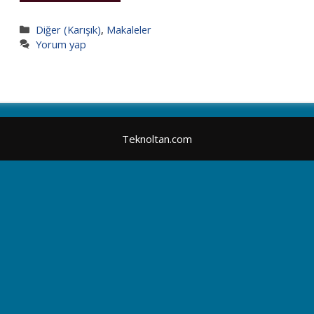
Kategoriler
Diğer (Karışık)
,
Makaleler
Yorum yap
Teknoltan.com