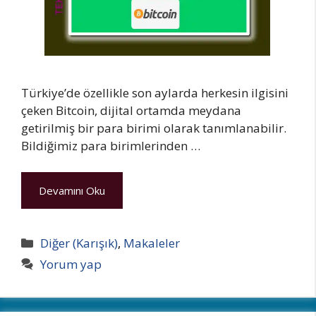
Türkiye’de özellikle son aylarda herkesin ilgisini
çeken Bitcoin, dijital ortamda meydana
getirilmiş bir para birimi olarak tanımlanabilir.
Bildiğimiz para birimlerinden …
Devamını Oku
Kategoriler
Diğer (Karışık)
,
Makaleler
Yorum yap