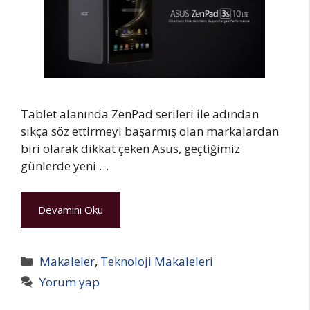
Tablet alanında ZenPad serileri ile adından
sıkça söz ettirmeyi başarmış olan markalardan
biri olarak dikkat çeken Asus, geçtiğimiz
günlerde yeni …
Devamını Oku
Kategoriler
Makaleler
,
Teknoloji Makaleleri
Yorum yap