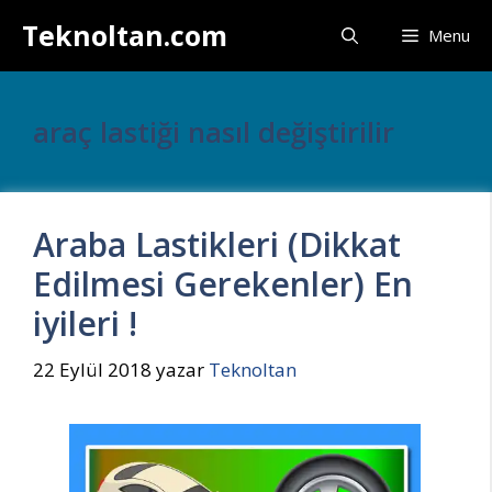
İçeriğe
Teknoltan.com
Menu
atla
araç lastiği nasıl değiştirilir
Araba Lastikleri (Dikkat
Edilmesi Gerekenler) En
iyileri !
22 Eylül 2018
yazar
Teknoltan