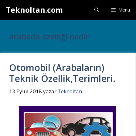
İçeriğe
Teknoltan.com
Menu
atla
arabada özelliği nedir
Otomobil (Arabaların)
Teknik Özellik,Terimleri.
13 Eylül 2018
yazar
Teknoltan