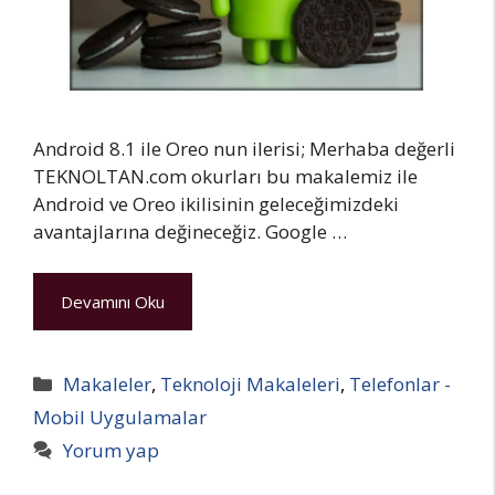
Android 8.1 ile Oreo nun ilerisi; Merhaba değerli
TEKNOLTAN.com okurları bu makalemiz ile
Android ve Oreo ikilisinin geleceğimizdeki
avantajlarına değineceğiz. Google …
Devamını Oku
Kategoriler
Makaleler
,
Teknoloji Makaleleri
,
Telefonlar -
Mobil Uygulamalar
Yorum yap