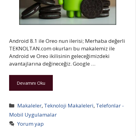
Android 8.1 ile Oreo nun ilerisi; Merhaba değerli
TEKNOLTAN.com okurları bu makalemiz ile
Android ve Oreo ikilisinin geleceğimizdeki
avantajlarına değineceğiz. Google …
Devamını Oku
Kategoriler
Makaleler
,
Teknoloji Makaleleri
,
Telefonlar -
Mobil Uygulamalar
Yorum yap