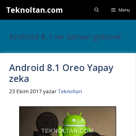
İçeriğe
Teknoltan.com
Menu
atla
Android 8.1 ne zaman gelecek
Android 8.1 Oreo Yapay
zeka
23 Ekim 2017
yazar
Teknoltan