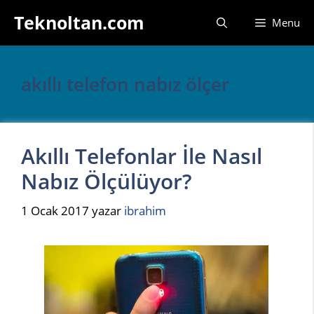
İçeriğe
Teknoltan.com
Menu
atla
akıllı telefon nabız ölçer
Akıllı Telefonlar İle Nasıl
Nabız Ölçülüyor?
1 Ocak 2017
yazar
ibrahim