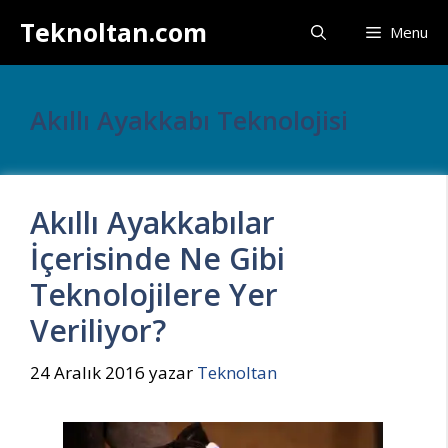
İçeriğe
Teknoltan.com
Menu
atla
Akıllı Ayakkabı Teknolojisi
Akıllı Ayakkabılar
İçerisinde Ne Gibi
Teknolojilere Yer
Veriliyor?
24 Aralık 2016
yazar
Teknoltan