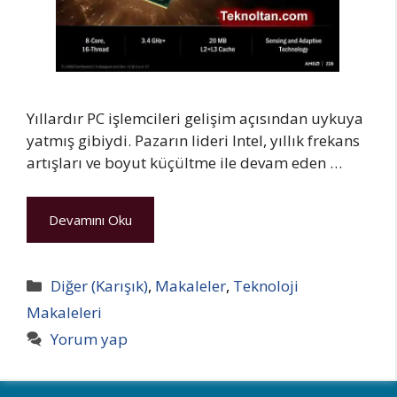
Yıllardır PC işlemcileri gelişim açısından uykuya
yatmış gibiydi. Pazarın lideri Intel, yıllık frekans
artışları ve boyut küçültme ile devam eden …
Devamını Oku
Kategoriler
Diğer (Karışık)
,
Makaleler
,
Teknoloji
Makaleleri
Yorum yap