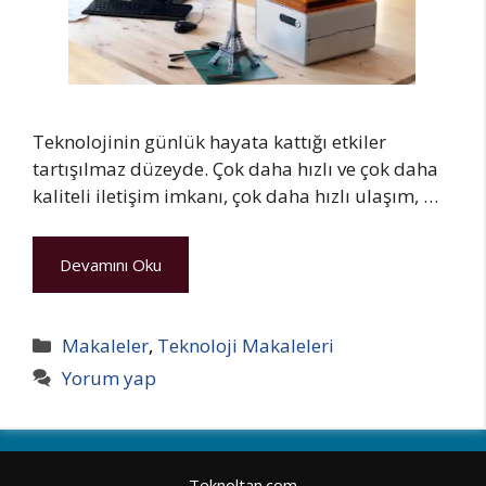
Teknolojinin günlük hayata kattığı etkiler
tartışılmaz düzeyde. Çok daha hızlı ve çok daha
kaliteli iletişim imkanı, çok daha hızlı ulaşım, …
Devamını Oku
Kategoriler
Makaleler
,
Teknoloji Makaleleri
Yorum yap
Teknoltan.com