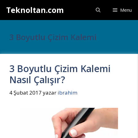
İçeriğe
Teknoltan.com
Menu
atla
3 Boyutlu Çizim Kalemi
3 Boyutlu Çizim Kalemi
Nasıl Çalışır?
4 Şubat 2017
yazar
ibrahim