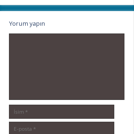
Yorum yapın
Yorum
İsim
E-
posta