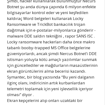
Şimdi, hacker kullanılarak bulunmuştur Necurs
Botnet şu anda dünya çapında 6 milyon enfekte
bilgisayarlar kontrol eder ve yeni keşfedilen
kaldıraç Word belgeleri kullanarak Locky
Ransomware ve TrickBot bankacılık trojan
dağıtmak için e-postalar-milyonlarca gönderir -
malware DDE saldırı tekniğini , rapor SANS ISC .
Locky ransomware hackerları daha önce makro
tabanlı booby-trapped MS Office belgelerine
güveniyorlardı, ancak şimdi Nercus Botnet’i DDE
istismarı yoluyla kötü amaçlı yazılımlar sunmak
için güncellediler ve mağdurların masaüstlerinin
ekran görüntülerini alma becerisi kazandı.
Symantec, bir blog yazısında “Bu yeni dalganın
ilginç olanı, indiricinin artık kurbanlardan
telemetri toplamak için yeni işlevsellik içeriyor
olması” diyor .
Ekran kepçelerini alıp onları uzaktaki bir