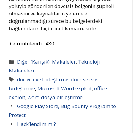
yoluyla gönderilen davetsiz belgenin şüpheli
olmasını ve kaynakların yeterince
doğrulanmadığı sürece bu belgelerdeki
bağlantıların hiçbirini tıkamamasıdır.
Görüntülendi :
480
Kategoriler
Diğer (Karışık)
,
Makaleler
,
Teknoloji
Makaleleri
Etiketler
doc ve exe birleştirme
,
docx ve exe
birleştirme
,
Microsoft Word exploit
,
office
exploit
,
word dosya birleştirme
Google Play Store, Bug Bounty Program to
Protect
Hack’lendim mi?