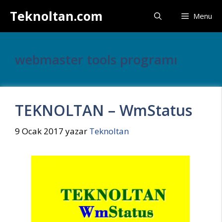
İçeriğe
Teknoltan.com
Menu
atla
webmaster tools programı
TEKNOLTAN – WmStatus
9 Ocak 2017
yazar
Teknoltan