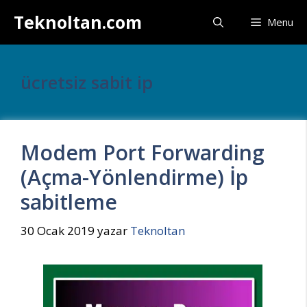
İçeriğe
Teknoltan.com
Menu
atla
ücretsiz sabit ip
Modem Port Forwarding
(Açma-Yönlendirme) İp
sabitleme
30 Ocak 2019
yazar
Teknoltan