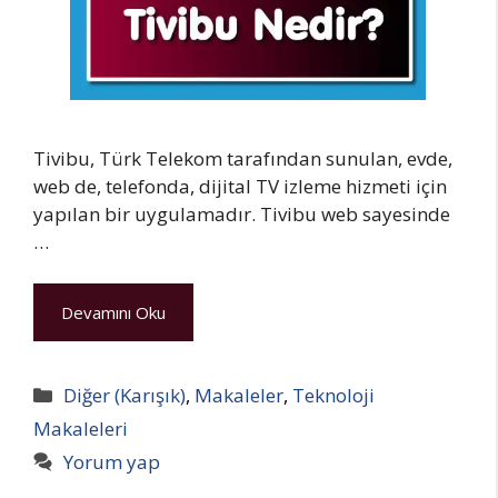
Tivibu, Türk Telekom tarafından sunulan, evde,
web de, telefonda, dijital TV izleme hizmeti için
yapılan bir uygulamadır. Tivibu web sayesinde
…
Devamını Oku
Kategoriler
Diğer (Karışık)
,
Makaleler
,
Teknoloji
Makaleleri
Yorum yap